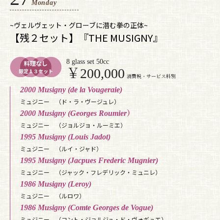
Monday
~ヴェルヴェット・グローブに潜む拳の正体~
【残２セット】『THE MUSIGNY』
8 glass set 50cc
料理なし
￥200,000
限定１３セット
消費税・サービス料別
2000 Musigny (de la Vougeraie)
ミュジニー （ド・ラ・ヴージュレ）
2000 Musigny (Georges Roumier）
ミュジニー （ジョルジョ・ルーミエ）
1995 Musigny (Louis Jadot)
ミュジニー （ルイ・ジャド）
1995 Musigny (Jacpues Frederic Mugnier)
ミュジニー （ジャック・フレデリック・ミュニレ）
1986 Musigny (Leroy)
ミュジニー （ルロワ）
1986 Musigny (Comte Georges de Vogue)
ミュジニー （コント・ジョルジュ・ド・ヴォギュエ）