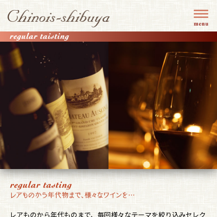
レアものから年代ものまで、毎回様々なテーマを絞り込みセレク