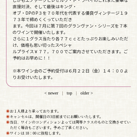
しかもエノテークとレゼルヴ・ド・ラベイのこれまた豪華な
直接対決、そして最後はキング・
オブ・DPのP３を７０年代を代表する優良ヴィンテージ１９
７３年で締めくくっていただき
ます。今回は７月に第７回のグランヴァン・シリーズを７本
のワインで開催いたします。
さらに１グラス当たり各７７ｃｃとたっぷりお楽しみいただ
け、価格も思い切ったスペシャ
ルプライス￥７７，７００でご案内させていただきます。ご
予約はお早めに！！
※本ワイン会のご予約受付は６月２２日（金）１４：００よ
りお受けいたします。
< newer
|
top
|
older >
◉
お１人様より承っております。
◉
キャンセルは、開催日の3日前までにお願いいたします。
◉
当日、ワインのコンディションよっては同等クラスのものと交換させてい
ただく場合もございます。予めご了承ください。
◉
ワインは 18：00 に抜栓します。