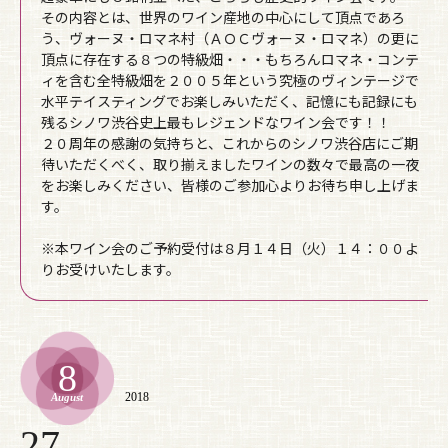
その内容とは、世界のワイン産地の中心にして頂点であろ
う、ヴォーヌ・ロマネ村（ＡＯＣヴォーヌ・ロマネ）の更に
頂点に存在する８つの特級畑・・・もちろんロマネ・コンテ
ィを含む全特級畑を２００５年という究極のヴィンテージで
水平テイスティングでお楽しみいただく、記憶にも記録にも
残るシノワ渋谷史上最もレジェンドなワイン会です！！
２０周年の感謝の気持ちと、これからのシノワ渋谷店にご期
待いただくべく、取り揃えましたワインの数々で最高の一夜
をお楽しみください、皆様のご参加心よりお待ち申し上げま
す。
※本ワイン会のご予約受付は８月１４日（火）１４：００よ
りお受けいたします。
8
2018
August
27