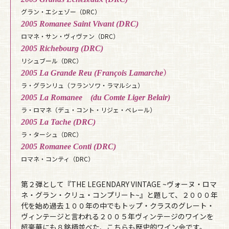
グラン・エシェゾー（DRC）
2005 Romanee Saint Vivant (DRC)
ロマネ・サン・ヴィヴァン（DRC）
2005 Richebourg (DRC)
リシュブール（DRC）
2005 La Grande Reu (François Lamarche）
ラ・グランリュ（フランソワ・ラマルシュ）
2005 La Romanee (du Comte Liger Belair)
ラ・ロマネ（デュ・コント・リジェ・ベレール）
2005 La Tache (DRC)
ラ・ターシュ（DRC）
2005 Romanee Conti (DRC)
ロマネ・コンティ（DRC）
第２弾として『THE LEGENDARY VINTAGE ~ヴォーヌ・ロマ
ネ・グラン・クリュ・コンプリート~』と題して、２０００年
代を始め過去１００年の中でもトップ・クラスのグレート・
ヴィンテージと言われる２００５年ヴィンテージのワインを
超豪華にも８銘柄並べた、こちらも歴史的ワイン会です。