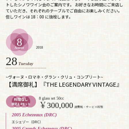
トしたシノワワイン会のご案内です。 お好きなお時間にご来店し
ていただき、それぞれのテーブルでご自由にお楽しみください。
但しワインは 18：00 に抜栓します。
8
2018
August
28
Tuesday
~ヴォーヌ・ロマネ・グラン・クリュ・コンプリート~
【満席御礼】『THE LEGENDARY VINTAGE』
8 glass set 50cc
料理なし
￥300,000
限定１4セット
消費税・サービス料別
2005 Echezeaux (DRC)
エシェゾー（DRC）
2005 Grands Echezeaux (DRC)