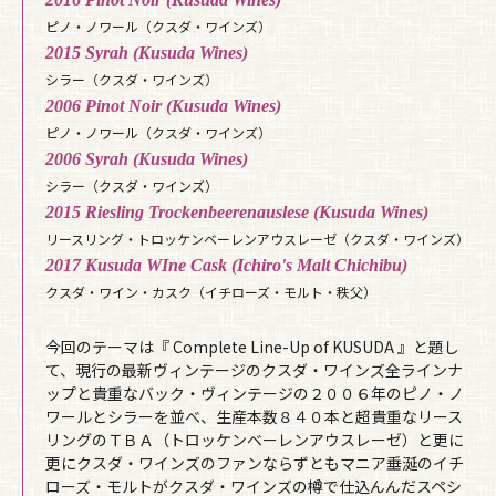
ピノ・ノワール（クスダ・ワインズ）
2015 Syrah (Kusuda Wines)
シラー（クスダ・ワインズ）
2006 Pinot Noir (Kusuda Wines)
ピノ・ノワール（クスダ・ワインズ）
2006 Syrah (Kusuda Wines)
シラー（クスダ・ワインズ）
2015 Riesling Trockenbeerenauslese (Kusuda Wines)
リースリング・トロッケンベーレンアウスレーゼ（クスダ・ワインズ）
2017 Kusuda WIne Cask (Ichiro's Malt Chichibu)
クスダ・ワイン・カスク（イチローズ・モルト・秩父）
今回のテーマは『 Complete Line-Up of KUSUDA 』と題し
て、現行の最新ヴィンテージのクスダ・ワインズ全ラインナ
ップと貴重なバック・ヴィンテージの２００６年のピノ・ノ
ワールとシラーを並べ、生産本数８４０本と超貴重なリース
リングのＴＢＡ（トロッケンベーレンアウスレーゼ）と更に
更にクスダ・ワインズのファンならずともマニア垂涎のイチ
ローズ・モルトがクスダ・ワインズの樽で仕込んんだスペシ