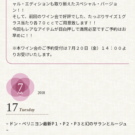
ャル・エディションも取り揃えたスペシャル・バージョ
ン！！
そして、前回のワイン会で好評でした、たっぷりサイズ１グ
ラス当たり各７０ｃｃでご用意致します！！
今回もレアなアイテムが目白押しで満席必至ですご予約はお
早めに！！
※本ワイン会のご予約受付は７月２０日（金）１４：００よ
りお受けいたします。
7
2018
July
17
Tuesday
~ ドン・ペリニヨン最新P１・P２・P３と幻のサランとルージュ
~