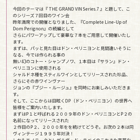
今回のテーマは『 THE GRAND VIN Series.7 』と題して、こ
のシリーズ７回目のワイン会
昨年満席での開催となりました、『Complete Line-Up of
Dom Perignon』の続編として
さらにパワーアップして豪華な７本をご用意して開催いたし
ます。
まずは、パッと見た目はドン・ペリニヨンと見間違いそうに
なる、今では作られる事の
無い幻のコトー・シャンプノワ、１本目は『サラン』ドン・
ペリニヨンに使用される
シャルドネ種をスティルワインとしてリリースされた珍品、
さらにその赤ワインヴァー
ジョンの『ブジー・ルージュ』を同時にお楽しみいただきま
す。
そして、ここからは目眩くDP（ドン・ペリニヨン）の世界へ
皆様をご案内いたします。
まずはP１と呼ばれる２００９年のドン・ペリニヨンとP２の
名前になってリリースされた
２作目のP２、２０００年をを続けてどうぞ。お次の２本は同
ヴィンテージ１９９５年対決！