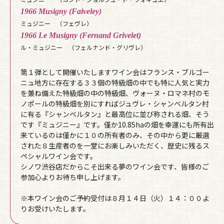
1966 Musigny (Faiveley)
ミュジニー （フェヴレ）
1966 Le Musigny (Fernand Grivelet)
ル・ミュジニー （フェルナンド・グリヴレ）
第１弾として開催いたしますワイン会はフランス・ブルゴー
ニュ地方に存在する３３個の特級畑の中でも特に人気と実力
を兼ね備えた特級畑の中の特級畑、ヴォーヌ・ロマネ村のモ
ノポールの特級畑を別にすればジュヴレ・シャンベルタン村
に有る『シャンベルタン』と最高位に並び称される畑、そう
です『ミュジニー』です。僅か10.85haの畑を幸運にも所有出
来ているのは僅かに１０の所有者のみ、その中から更に厳選
された８生産者のを一堂にお楽しみいただく、歴史に残るス
ペシャルワイン会です。
シノワ渋谷店だからこそ出来る夢のワイン会です、皆様のご
参加心よりお待ち申し上げます。
※本ワイン会のご予約受付は８月１４日（火）１４：００よ
りお受けいたします。