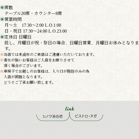
席数
テーブル20席・カウンター8席
営業時間
月〜土 17:30〜2:00 L.O.1:00
日・祝日 17:30〜24:00 L.O.23:00
定休日 日曜日
但し、月曜日が祝・祭日の場合、日曜日営業、月曜日お休みとなりま
す。
※
当店では未成年のご来店はご遠慮いただいております。
※
香水の強いお客様はご入店をお断りさせて
頂く場合がございます。
※
車椅子でお越しのお客様は、入り口が階段のみの為
入店が困難となります。
どうそご了承お願い致します。