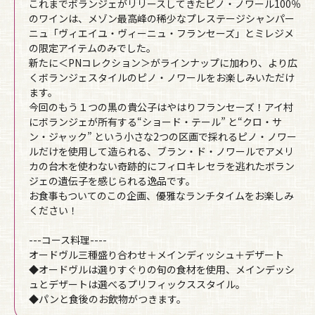
これまでボランジェがリリースしてきたピノ・ノワール100％
のワインは、メゾン最高峰の稀少なプレステージシャンパー
ニュ「ヴィエイユ・ヴィーニュ・フランセーズ」とミレジメ
の限定アイテムのみでした。
新たに＜PNコレクション＞がラインナップに加わり、より広
くボランジェスタイルのピノ・ノワールをお楽しみいただけ
ます。
今回のもう１つの黒の貴公子はやはりフランセーズ！アイ村
にボランジェが所有する“ショード・テール” と“クロ・サ
ン・ジャック” という小さな2つの区画で採れるピノ・ノワー
ルだけを使用して造られる、ブラン・ド・ノワールでアメリ
カの台木を使わない奇跡的にフィロキレセラを逃れたボラン
ジェの遺伝子を感じられる逸品です。
お食事もついてのこの企画、優雅なランチタイムをお楽しみ
ください！
---コース料理----
オードヴル三種盛り合わせ＋メインディッシュ＋デザート
◆オードヴルは選りすぐりの旬の食材を使用、メインデッシ
ュとデザートは選べるプリフィックススタイル。
◆パンと食後のお飲物がつきます。