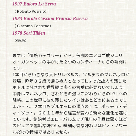
1997 Baloro La Serra
（ Roberto Voerzio）
1983 Barolo Cascina Francia Riserva
（ Giacomo Conterno）
1978 Sori Tilden
（GAJA）
まずは「情熱カテゴリー」から。伝説のエノロゴ故ジュリ
オ・ガンベッリの手がけた２つのカンティーナからの幕開け
です。
1本目からいきなり大トリレベルの、ソルデラのブルネッロが
登場、昨年８２歳で帰らぬ人となってしまった故人の残した
ボトルに託された世界観に多くの言葉は必要ないでしょう。
中身はブルネッロ、されどその強いこだわりからのI.G.Tへの
降格。この世界に彼の残したワインはあとどの位あるのでし
ょか・・。２本目もブルネッロの頂点の１つ、ポッチョ・デ
ィ・ソット。２０１１年から経営が変わり新たな進化を遂げ
ています。創始者ピエロ・パルムッチ晩年の作品は驚くほど
のピュアで無垢な味わい。繊細可憐な味わいはピノ・ノワー
ルだけの特権ではありません。