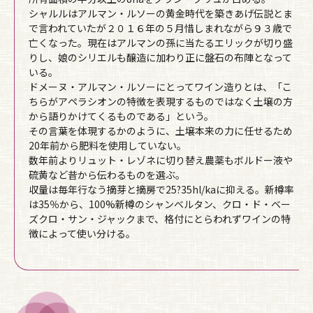
シャルルはアルマン・ルソーの黄金時代を築きあげ伝説とま
で言われていたが２０１６年の５月惜しまれながら９３歳で
亡くなった。現在はアルマンの孫に当たるエリックが切り盛
りし、娘のシリエルも醸造に加わり正に盤石の布陣となって
いる。
ドメーヌ・アルマン・ルソーにとってワイン造りとは、「こ
ちらがアペラシオンの特徴を表現するものではなく土壌の方
から語りかけてくるものである」という。
その言葉を体現するかのように、土壌本来の力に任せるため
20年前から肥料を使用していない。
数年前よりリュット・レゾネに切り替え農薬もボルドー液や
硫黄など昔から伝わるものを選ぶ。
収量は毎年行なう摘芽と摘房で25?35hl/kaに抑える。新樽率
は35％から、100%新樽のシャンベルタン、クロ・ド・ベー
ズクロ・サン・ジャックまで、格付にとらわれずワインの特
徴によって使い分ける。