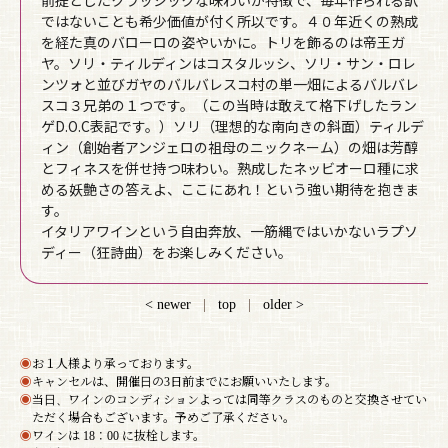
前提としたクラッシックな味わいが特徴で、毎年作られる訳
ではないことも希少価値が付く所以です。４０年近くの熟成
を経た真のバローロの姿やいかに。トリを飾るのは帝王ガ
ヤ。ソリ・ティルディンはコスタルッシ、ソリ・サン・ロレ
ンツォと並びガヤのバルバレスコ村の単一畑によるバルバレ
スコ３兄弟の１つです。（この当時は敢えて格下げしたラン
ゲD.O.C表記です。）ソリ（理想的な南向きの斜面）ティルデ
ィン（創始者アンジェロの祖母のニックネーム）の畑は芳醇
とフィネスを併せ持つ味わい。熟成したネッビオーロ種に求
める妖艶さの答えよ、ここにあれ！という強い期待を抱きま
す。
イタリアワインという自由奔放、一筋縄ではいかないラプソ
ディー（狂詩曲）をお楽しみください。
< newer
|
top
|
older >
◉
お１人様より承っております。
◉
キャンセルは、開催日の3日前までにお願いいたします。
◉
当日、ワインのコンディションよっては同等クラスのものと交換させてい
ただく場合もございます。予めご了承ください。
◉
ワインは 18：00 に抜栓します。