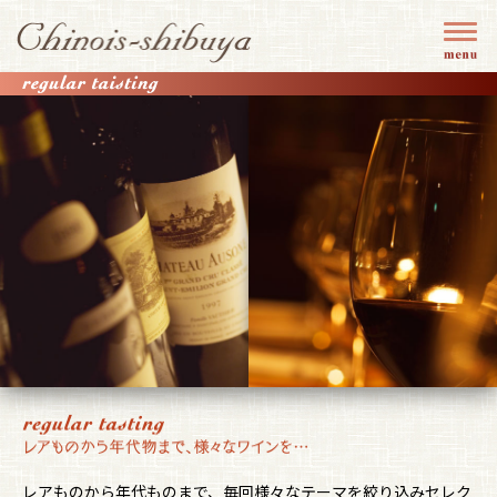
レアものから年代ものまで、毎回様々なテーマを絞り込みセレク