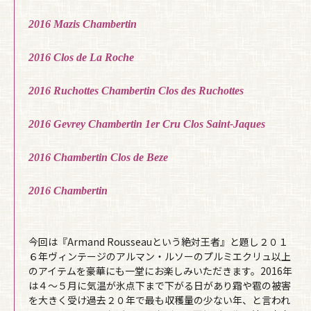
2016 Mazis Chambertin
2016 Clos de La Roche
2016 Ruchottes Chambertin Clos des Ruchottes
2016 Gevrey Chambertin 1er Cru Clos Saint-Jaques
2016 Chambertin Clos de Beze
2016 Chambertin
今回は『Armand Rousseauという絶対王者』と題し２０１
６年ヴィンテージのアルマン・ルソーのプルミエクリュ以上
のアイテムを豪華にも一堂にお楽しみいただきます。2016年
は４〜５月に気温が氷点下まで下がる日があり霜や雹の被害
を大きく受け過去２０年で最も収穫量の少ない年、と言われ