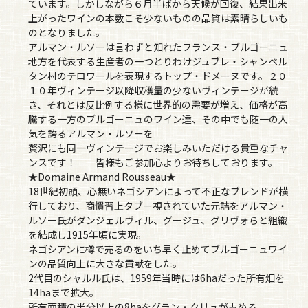
ています。しかしながら６月半ばから天候が回復、結果出来
上がったワインの本数こそ少ないものの品質は素晴らしいも
のとなりました。
アルマン・ルソーは言わずと知れたフランス・ブルゴーニュ
地方を代表する生産者の一つとりわけジュブレ・シャンベル
タン村のテロワールを表現するトップ・ドメーヌです。２０
１０年ヴィンテージ以降収穫量の少ないヴィンテージが続
き、それとは反比例する様に世界的の需要が増え、価格が高
騰する一方のブルゴーニュのワイン達、その中でも随一の人
気を誇るアルマン・ルソーを
贅沢にも同一ヴィンテージでお楽しみいただける貴重なチャ
ンスです！ 皆様もご参加心よりお待ちしております。
★Domaine Armand Rousseau★
18世紀初頭、心無いネゴシアンによって不正なブレンドが横
行しており、商慣習上タブー視されていた元詰をアルマン・
ルソー氏がダンジェルヴィル、グージュ、グリヴォらと組織
を結成し1915年頃に実現。
ネゴシアンに樽で売るのをいち早く止めてブルゴーニュワイ
ンの品質向上に大きな貢献をした。
2代目のシャルル氏は、1959年当時には6haだった所有畑を
14haまで拡大。
所有面積の半分以上の8haをグラン・クリュが占める。