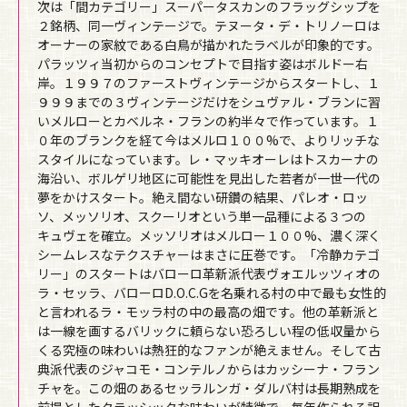
次は「間カテゴリー」スーパータスカンのフラッグシップを
２銘柄、同一ヴィンテージで。テヌータ・デ・トリノーロは
オーナーの家紋である白鳥が描かれたラベルが印象的です。
パラッツィ当初からのコンセプトで目指す姿はボルドー右
岸。１９９７のファーストヴィンテージからスタートし、１
９９９までの３ヴィンテージだけをシュヴァル・ブランに習
いメルローとカベルネ・フランの約半々で作っています。１
０年のブランクを経て今はメルロ１００%で、よりリッチな
スタイルになっています。レ・マッキオーレはトスカーナの
海沿い、ボルゲリ地区に可能性を見出した若者が一世一代の
夢をかけスタート。絶え間ない研鑽の結果、パレオ・ロッ
ソ、メッソリオ、スクーリオという単一品種による３つの
キュヴェを確立。メッソリオはメルロー１００%、濃く深く
シームレスなテクスチャーはまさに圧巻です。「冷静カテゴ
リー」のスタートはバローロ革新派代表ヴォエルッツィオの
ラ・セッラ、バローロD.O.C.Gを名乗れる村の中で最も女性的
と言われるラ・モッラ村の中の最高の畑です。他の革新派と
は一線を画するバリックに頼らない恐ろしい程の低収量から
くる究極の味わいは熱狂的なファンが絶えません。そして古
典派代表のジャコモ・コンテルノからはカッシーナ・フラン
チャを。この畑のあるセッラルンガ・ダルバ村は長期熟成を