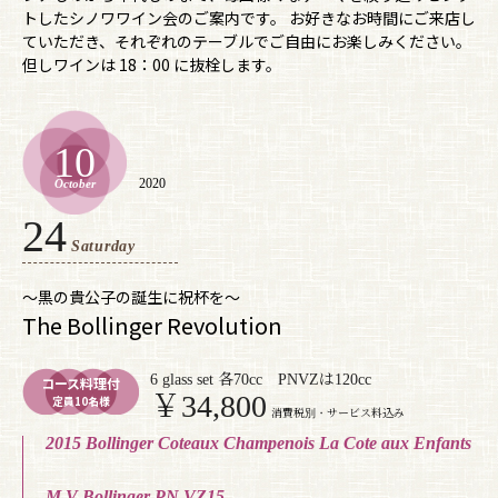
トしたシノワワイン会のご案内です。 お好きなお時間にご来店し
ていただき、それぞれのテーブルでご自由にお楽しみください。
但しワインは 18：00 に抜栓します。
10
2020
October
24
Saturday
〜黒の貴公子の誕生に祝杯を〜
The Bollinger Revolution
6 glass set 各70cc PNVZは120cc
コース料理付
￥34,800
定員10名様
消費税別・サービス料込み
2015 Bollinger Coteaux Champenois La Cote aux Enfants
M.V Bollinger PN VZ15