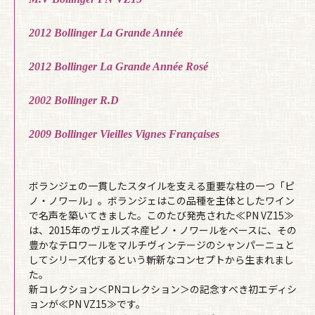
2012 Bollinger La Grande Année
2012 Bollinger La Grande Année Rosé
2002 Bollinger R.D
2009 Bollinger Vieilles Vignes Françaises
ボランジェの一貫したスタイルを支える重要な柱の一つ「ピ
ノ・ノワール」。ボランジェはこの品種を主体としたワイン
で名声を築いてきました。このたび発売された≪PN VZ15≫
は、2015年のヴェルズネ産ピノ・ノワールをベースに、その
豊かなテロワールをマルチヴィンテージのシャンパーニュと
してシリーズ化するという斬新なコンセプトから生まれまし
た。
新コレクション＜PNコレクション＞の記念すべき初エディシ
ョンが≪PN VZ15≫です。