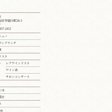
2
区宇田川町28-3
F
457-2412
ニュー
パンブランチ
真
リスト
ト
レアワインリスト
ワイン会
サロンコンサート
とは
紹介
ス
ok