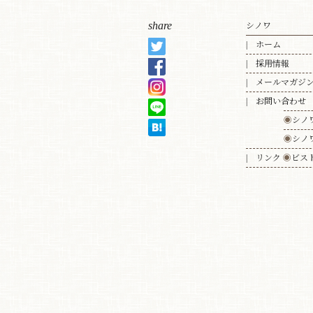
share
シノワ
ホーム
採用情報
メールマガジ
お問い合わせ
◉
シノ
◉
シノ
リンク
◉
ビス