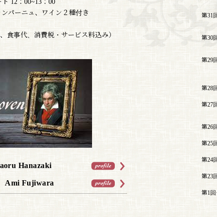
ト 12：00~13：00
ャンパーニュ、ワイン２種付き
第31
ワイン、食事代、消費税・サービス料込み）
第30
第29
第28
第27
第26
第25
第24
oru Hanazaki
第23
mi Fujiwara
第1回