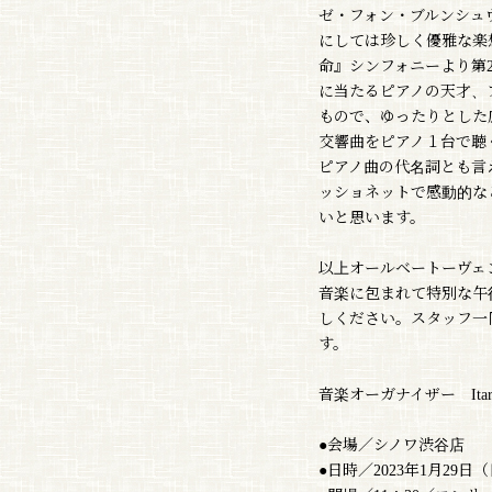
ゼ・フォン・ブルンシュ
にしては珍しく優雅な楽
命』シンフォニーより第
に当たるピアノの天才、
もので、ゆったりとした
交響曲をピアノ１台で聴
ピアノ曲の代名詞とも言
ッショネットで感動的な
いと思います。
以上オールベートーヴェ
音楽に包まれて特別な午
しください。スタッフ一
す。
音楽オーガナイザー Itaru
●会場／シノワ渋谷店
●日時／2023年1月29日（