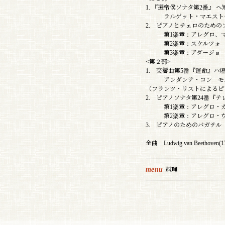
1. 『選帝侯ソナタ第2番』 ヘ
ラルゲット・マエストー
2. ピアノとチェロのためのソ
第1楽章：アレグロ、マ
第2楽章：スケルツォ 
第3楽章：アダージョ 
<第２部>
1. 交響曲第5番『運命』ハ
アンダンテ・コン モ
（フランツ・リストによるピ
2. ピアノソナタ第24番『
第1楽章：アレグロ・カン
第2楽章：アレグロ・ヴ
3. ピアノのためのバガテル『
全曲 Ludwig van Beethoven(1
menu
料理