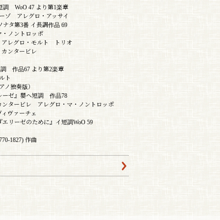
短調 WoO 47 より第1楽章
ゾ アレグロ・アッサイ
ナタ第3番 イ長調作品 69
・ノントロッポ
アレグロ・モルト トリオ
カンタービレ
短調 作品67 より第2楽章
ルト
アノ独奏版）
テレーゼ』嬰ヘ短調 作品78
タービレ アレグロ・マ・ノントロッポ
ィヴァーチェ
エリーゼのために』イ短調WoO 59
770-1827) 作曲