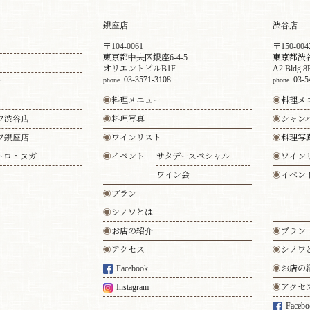
銀座店
渋谷店
〒104-0061
〒150-004
東京都中央区銀座6-4-5
東京都渋谷
オリエントビルB1F
A2 Bldg.8
03-3571-3108
03-5
phone.
phone.
ン
◉
料理メニュー
◉
料理メ
ワ渋谷店
◉
料理写真
◉
シャン
ワ銀座店
◉
ワインリスト
◉
料理写
トロ・ヌガ
◉
イベント
サタデースペシャル
◉
ワイン
ワイン会
◉
イベン
◉
プラン
◉
シノワとは
◉
お店の紹介
◉
プラン
◉
アクセス
◉
シノワ
Facebook
◉
お店の
Instagram
◉
アクセ
Facebo