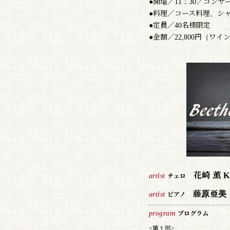
●開場／11：30／コンサー
●料理／コース料理、シ
●定員／40名様限定
●金額／22,800円（
花崎 薫 Ka
artist
チェロ
藤原亜美 A
artist
ピアノ
program
プログラム
<第１部>