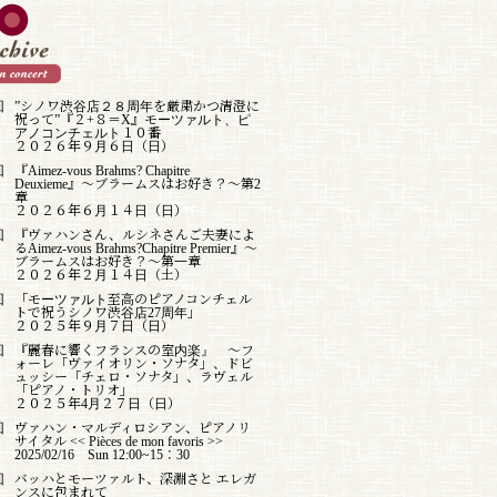
回
”シノワ渋谷店２８周年を厳粛かつ清澄に
祝って”『２+８＝X』モーツァルト、ピ
アノコンチェルト１０番
２０２６年９月６日（日）
回
『Aimez-vous Brahms? Chapitre
Deuxieme』〜ブラームスはお好き？〜第2
章
２０２６年６月１４日（日）
回
『ヴァハンさん、ルシネさんご夫妻によ
るAimez-vous Brahms?Chapitre Premier』〜
ブラームスはお好き？〜第一章
２０２６年２月１４日（土）
回
「モーツァルト至高のピアノコンチェル
トで祝うシノワ渋谷店27周年」
２０２５年９月７日（日）
回
『麗春に響くフランスの室内楽』 〜フ
ォーレ「ヴァイオリン・ソナタ」、ドビ
ュッシー「チェロ・ソナタ」、ラヴェル
「ピアノ・トリオ」
２０２５年4月２７日（日）
回
ヴァハン・マルディロシアン、ピアノリ
サイタル << Pièces de mon favoris >>
2025/02/16 Sun 12:00~15：30
回
バッハとモーツァルト、深淵さと エレガ
ンスに包まれて