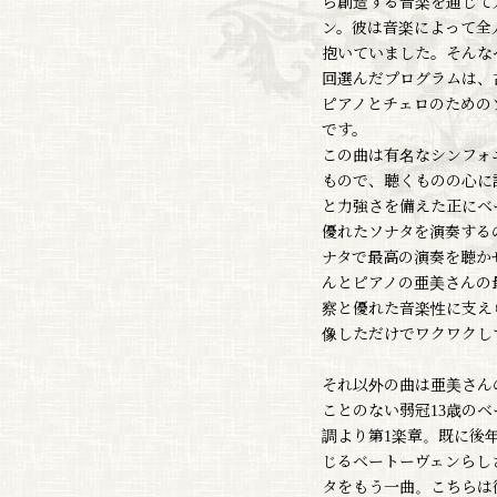
ら創造する音楽を通じて
ン。彼は音楽によって全
抱いていました。そんな
回選んだプログラムは、
ピアノとチェロのための
です。
この曲は有名なシンフォ
もので、聴くものの心に
と力強さを備えた正にベ
優れたソナタを演奏する
ナタで最高の演奏を聴か
んとピアノの亜美さんの
察と優れた音楽性に支え
像しただけでワクワクし
それ以外の曲は亜美さん
ことのない弱冠13歳の
調より第1楽章。既に後
じるベートーヴェンらし
タをもう一曲。こちらは