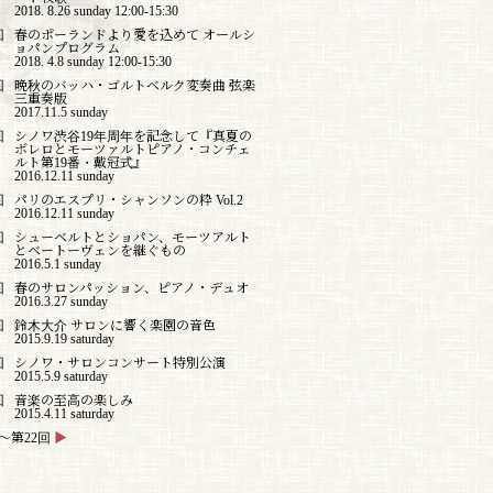
2018. 8.26 sunday 12:00-15:30
回
春のポーランドより愛を込めて オールシ
ョパンプログラム
2018. 4.8 sunday 12:00-15:30
回
晩秋のバッハ・ゴルトベルク変奏曲 弦楽
三重奏版
2017.11.5 sunday
回
シノワ渋谷19年周年を記念して『真夏の
ボレロとモーツァルトピアノ・コンチェ
ルト第19番・戴冠式』
2016.12.11 sunday
回
パリのエスプリ・シャンソンの粋 Vol.2
2016.12.11 sunday
回
シューベルトとショパン、モーツアルト
とベートーヴェンを継ぐもの
2016.5.1 sunday
回
春のサロンパッション、ピアノ・デュオ
2016.3.27 sunday
回
鈴木大介 サロンに響く楽園の音色
2015.9.19 saturday
回
シノワ・サロンコンサート特別公演
2015.5.9 saturday
回
音楽の至高の楽しみ
2015.4.11 saturday
〜第22回
▶