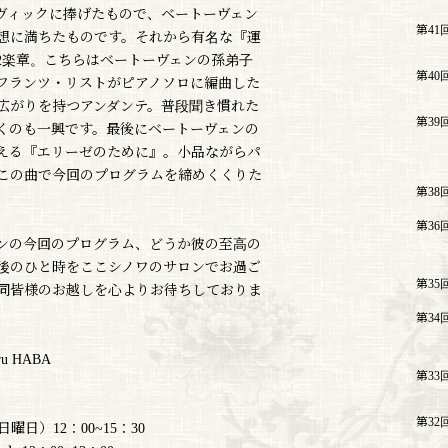
ヴィックに捧げたもので、ベートーヴェン
第41
想に満ちたものです。それから有名な『運
2楽章。こちらはベートーヴェンの孫弟子
第40
フランツ・リストがピアノソロに編曲した
広がりを持つアンダンテ。普段聞き慣れた
第39
くのも一興です。最後にベートーヴェンの
える『エリーゼのために』。小品ながらパ
この曲で今回のプログラムを締めくくりた
第38
第36
ンの今回のプログラム、どうか彼の至高の
後のひと時をここシノワのサロンでお過ご
第35
同皆様のお越しを心よりお待ちしておりま
第34
 HABA
第33
第32
日曜日）12：00~15：30