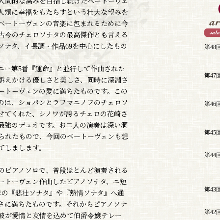
人間的な高みを目指し続けたベートーヴェ
人類に幸福をもたらすという壮大な望みを
ベートーヴェンの音楽に包まれるために今
古今のチェロソナタの最高傑作とも言える
ソナタ、イ長調・作品69を中心にしたもの
第48
ニー第5番『運命』と並行して作曲された
第47
訴えかける優しさと美しさ、同時に深淵さ
ートーヴェンの愛に満ちたものです。この
のは、ショパンとラフマニノフのチェロソ
第46
せてくれた、シノワが誇るチェロの花崎さ
最強のデュオです。お二人の演奏は深い洞
第45
られたもので、今回のベートーヴェンも想
てしまします。
第44
のピアノソロで、普段ほとんど演奏される
ベートーヴェン作曲したピアノソナタ、ニ短
第43
年の『悲壮ソナタ』や『熱情ソナタ』へ通
さに満ちたものです。それからピアノソナ
第42
彼が愛情と友情を込めて伯爵令嬢テレー