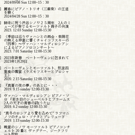
2024/09/08 Sun 12:00~15：30
回
麗春にピアノ・トリオ（三重奏）の王道
を聴く
2024/04/28 Sun 12:00~15：30
回
師走に祝う渋谷シノワ２５周年 2人のミ
ューズが奏でるモーツァルト親子の共演
2023. 12.03 Sunday 12:00-15:30
回
《季節は巡りヴァハンとの再会・紫陽花
の映える仲夏に響くチャイコフスキーの
「四季》〜ヴァハン・マルディロシアン
によるピアノソロコンサート〜
2023. 7.01 Saturday 12:00-15:30
回
2023年新春 ベートーヴェンに包まれて
2023年1月29日
回
ベートーヴェンとモーツァルト、弦楽四
重奏の饗宴《ラズモフスキーとプロシャ
王》
2020. 2.15 Saturday 12:00-15:30
回
『真夏の夜の夢』のあとに・・・
2019. 9.15 sunday 12:00-15:30
回
ヴァハン・マルディロシアン ピアノ・ソ
ロ 『若き日のシューベルトとブラームス
2人の天才の青春の詩(うた)』
2019. 6.2 sunday 12:00-15:30
回
“真冬のロシアより愛を込めて” ラフマニ
ノフのチェロ・ソナタとプレリュード
2019. 1.13 sunday 12:00-15:30
回
晩夏のシノワ モーツァルト ピアノコンチ
ェルト 20 番と ヴァグナー、ジークフリ
ート牧歌