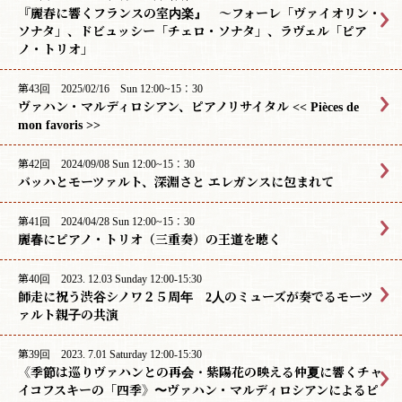
『麗春に響くフランスの室内楽』 〜フォーレ「ヴァイオリン・
ソナタ」、ドビュッシー「チェロ・ソナタ」、ラヴェル「ピア
ノ・トリオ」
第43回 2025/02/16 Sun 12:00~15：30
ヴァハン・マルディロシアン、ピアノリサイタル << Pièces de
mon favoris >>
第42回 2024/09/08 Sun 12:00~15：30
バッハとモーツァルト、深淵さと エレガンスに包まれて
第41回 2024/04/28 Sun 12:00~15：30
麗春にピアノ・トリオ（三重奏）の王道を聴く
第40回 2023. 12.03 Sunday 12:00-15:30
師走に祝う渋谷シノワ２５周年 2人のミューズが奏でるモーツ
ァルト親子の共演
第39回 2023. 7.01 Saturday 12:00-15:30
《季節は巡りヴァハンとの再会・紫陽花の映える仲夏に響くチャ
イコフスキーの「四季》〜ヴァハン・マルディロシアンによるピ