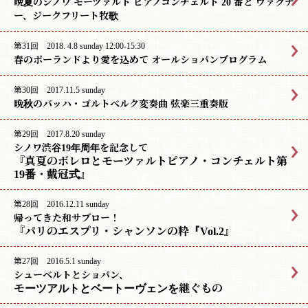
晩夏のシノワ モーツァルト ピアノコンチェルト 20 番と ヴァグナ
ー、ジークフリート牧歌
第31回 2018. 4.8 sunday 12:00-15:30
春のポーランドより愛を込めて オールショパンプログラム
第30回 2017.11.5 sunday
晩秋のバッハ・ゴルトベルク変奏曲 弦楽三重奏版
第29回 2017.8.20 sunday
シノワ渋谷19年周年を記念して
『真夏のボレロとモーツァルトピアノ・コンチェルト第
19番・戴冠式』
第28回 2016.12.11 sunday
帰ってきた和サブロー！
『パリのエスプリ・シャンソンの粋『Vol.2』
第27回 2016.5.1 sunday
シューベルトとショパン、
モーツアルトとベートーヴェンを継ぐもの