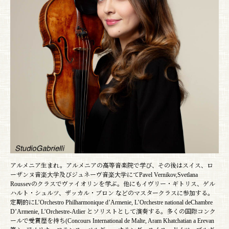
アルメニア生まれ。アルメニアの高等音楽院で学び、その後はスイス、ロ
ーザンヌ音楽大学及びジュネーヴ音楽大学にてPavel Vernikov,Svetlana
Roussevのクラスでヴァイオリンを学ぶ。他にもイヴリー・ギトリス、ゲル
ハルト・シュルツ、ザッカル・ブロン などのマスタークラスに参加する。
定期的にL’Orchestro Philharmonique d’Armenie, L’Orchestre national deChambre
D’Armenie, L’Orchestre-Atlier とソリストとして演奏する。多くの国際コンク
ールで受賞歴を持ち(Concours International de Malte, Aram Khatchatian a Erevan