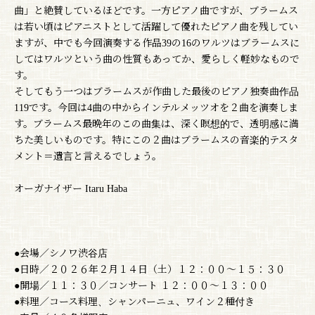
曲」と絶賛しているほどです。一方ピアノ曲ですが、ブラームス
は若い頃はピアニストとして活躍して優れたピアノ曲を残してい
ますが、中でも今回演奏する作品39の16のワルツはブラームスに
してはワルツという曲の性質もあってか、愛らしく軽妙なもので
す。
そしてもう一つはブラームスが作曲した最後のピアノ独奏曲作品
119です。今回は4曲の中からインテルメッツオを２曲を演奏しま
す。ブラームス最晩年のこの曲集は、深く瞑想的で、透明感に満
ちた美しいものです。特にこの２曲はブラームスの音楽的テスタ
メント＝遺言と言えるでしょう。
オーガナイザー Itaru Haba
●会場／シノワ渋谷店
●日時／２０２６年２月１４日（土）１２：００〜１５：３０
●開場／１１：３０／コンサート １２：００〜１３：００
●料理／コース料理、シャンパーニュ、ワイン２種付き