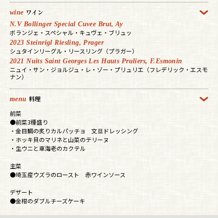
wine
ワイン
N.V Bollinger Special Cuvee Brut, Ay
ボランジェ・スペシャル・キュヴェ・ブリュッ
2023 Steinrigl Riesling, Prager
シュタインリーグル・リースリング（プラガー）
2021 Nuits Saint Georges Les Hauts Pruliers, F.Esmonin
ニュイ・サン・ジョルジュ・レ・ゾー・プリュリエ（フレデリック・エスモ
ナン）
menu
料理
前菜
●前菜3種盛り
・金目鯛の炙りカルパッチョ 文旦ドレッシング
・ホッキ貝のマリネと山菜のテリーヌ
・生ウニと車海老のカクテル
主菜
●埼玉産ウズラのロースト 赤ワインソース
デザート
●金柑のダブルチーズケーキ