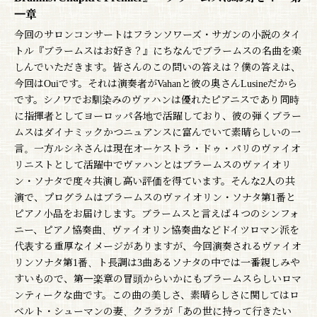
一章
今回のサロンコンサートはフランソワーズ・サガンの小説のタイ
トル『ブラームスはお好き？』にちなんでブラームスの名曲を楽
しんでいただきます。皆さんのこの問いの答えは？僕の答えは、
今回はOuiです。それは演奏者がVahanと彼の奥さんLusineだから
です。シノワでお馴染みのヴァハンは優れたピアニスであり同時
に指揮者としてヨーロッパ各地で活躍しており、彼の弾くブラー
ムスはダイナミックかつニュアンスに富んでいて素晴らしいの一
言。一方ルシネさんは現在オーケストラ・ドゥ・パリのヴァイオ
リニストとして活躍中でヴァハンとはブラームスのヴァイオリ
ン・ソナタで度々共演し高い評価を得ています。そんな2人の共
演で、プログラムはブラームスのヴァイオリン・ソナタ第1番と
ピアノ小品をお届けします。ブラームスと言えば４つのシンフォ
ニー、ピアノ協奏曲、ヴァイオリン協奏曲などドイツロマン派を
代表する重厚なイメージがありますが、今回演奏されるヴァイオ
リンソナタ第1番、ト長調は3曲あるソナタの中では一番親しみや
すいもので、第一楽章の冒頭からいかにもブラームスらしいロマ
ンティークな曲です。この曲の美しさ、素晴らしさに関してはロ
ベルト・シューマンの妻、クララが「あの世に持って行きたい