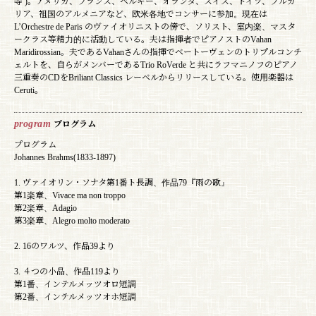
等 )。アメリカ、フランス、ベルギー、オランダ、スイス、ドイツ、ブルガ
リア、祖国のアルメニアなど、欧米各地でコンサーに参加。現在は
L’Orchestre de Paris のヴァイオリニストの傍で、ソリスト、室内楽、マスタ
ークラス等精力的に活動している。夫は指揮者でピアノストのVahan
Maridirossian。夫であるVahanさんの指揮でベートーヴェンのトリプルコンチ
ェルトを、自らがメンバーであるTrio RoVerde と共にラフマニノフのピアノ
三重奏のCDをBriliant Classics レーベルからリリースしている。使用楽器は
Ceruti。
program
プログラム
プログラム
Johannes Brahms(1833-1897)
1. ヴァイオリン・ソナタ第1番ト長調、作品79『雨の歌』
第1楽章、Vivace ma non troppo
第2楽章、Adagio
第3楽章、Alegro molto moderato
2. 16のワルツ、作品39より
3. ４つの小品、作品119より
第1番、インテルメッツオロ短調
第2番、インテルメッツオホ短調