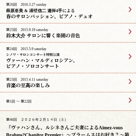
第26回 2016.3.27 sunday
藤原亜美 & 浦壁信二 連弾4手による
春のサロンパッション、ピアノ・デュオ
第25回 2015.9.19 saturday
鈴木大介 サロンに響く楽園の音色
第24回 2015.5.9 saturday
シノワ・サロンコンサート特別公演
ヴァーハン・マルディロシアン、
ピアノ・ソロコンサート
第23回 2015.4.11 saturday
音楽の至高の楽しみ
第1回 〜 第22回
第46回 ２０２６年２月１４日（土）
『ヴァハンさん、ルシネさんご夫妻によるAimez-vous
Brahms?Chapitre Premier』〜ブラームスはお好き？〜第