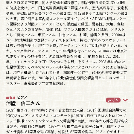
藝大を首席で卒業後、同大学院修士課程修了。明治安田生命QOL文化財団
の助成を受け、パリ国立高等音楽院第三課程ソロ科、室内楽科修了。安宅賞
受賞。第63回日本音楽コンクール第２位。第12回ドゥエ国際コンクール第２
位大賞。第10回日本室内楽コンクール第１位。パリ・ADAMI財団コンクー
ル優勝により財団アーティストとして活動後に帰国。湯布院、大垣、倉敷、
ヴェネズエラの音楽祭、NHK-FM、フランス国営ラジオに出演。ソリスト
として藝大フィル、東京フィル、仙台フィル、札響、静響と共演。2000年よ
り(一財)地域創造の登録アーティストを務め、特に小学校へのアウトリーチ
は高い評価を受け、現在でも協力アーティストとして活動を続けている。ま
た、フコク生命アーティストとしての活動も行っている。2010年には東京と
札幌でイザイの無伴奏ソナタ全曲演奏会を開催し、絶賛を博した。2015
年、フォンテックよりCD「Zephyr - そよ風」をリリース。2008 年に始めた
北星学園大チャペルでのバッハの無伴奏ソナタとパルティータによる演奏会
は、現在も継続して行われている。2006年～2017年、(公財)札幌交響楽団首
席奏者を務めた後、2018年より(公財)富士山静岡交響楽団ゲストコンサート
マスター、東京藝術大学非常勤講師。
artist
ピアノ
浦壁 信二さん
1969年生まれ。4才の時にヤマハ音楽教室に入会、1981年国連総会議場での
JOC(ジュニア・オリジナル・コンサート)に参加し自作曲をロストロポーヴ
ィッチ指揮ワシントンナショナル交響楽団と共演。1985年から都立芸術高校
音楽科、作曲科に在籍後、1987年パリ国立高等音楽院に留学。和声・フー
ガ・伴奏科で1等賞を得て卒業、対位法で2等賞を得る。ピアノをテオドー