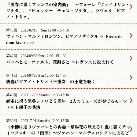
『麗春に響くフランスの室内楽』 〜フォーレ「ヴァイオリン・
ソナタ」、ドビュッシー「チェロ・ソナタ」、ラヴェル「ピア
ノ・トリオ」
第43回 2025/02/16 Sun 12:00~15：30
ヴァハン・マルディロシアン、ピアノリサイタル << Pièces de
mon favoris >>
第42回 2024/09/08 Sun 12:00~15：30
バッハとモーツァルト、深淵さと エレガンスに包まれて
第41回 2024/04/28 Sun 12:00~15：30
麗春にピアノ・トリオ（三重奏）の王道を聴く
第40回 2023. 12.03 Sunday 12:00-15:30
師走に祝う渋谷シノワ２５周年 2人のミューズが奏でるモーツ
ァルト親子の共演
第39回 2023. 7.01 Saturday 12:00-15:30
《季節は巡りヴァハンとの再会・紫陽花の映える仲夏に響くチャ
イコフスキーの「四季》〜ヴァハン・マルディロシアンによるピ