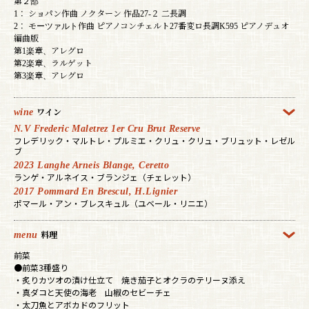
第２部
1： ショパン作曲 ノクターン 作品27-２ 二長調
2： モーツァルト作曲 ピアノコンチェルト27番変ロ長調K595 ピアノデュオ
編曲版
第1楽章、アレグロ
第2楽章、ラルゲット
第3楽章、アレグロ
wine
ワイン
N.V Frederic Maletrez 1er Cru Brut Reserve
フレデリック・マルトレ・プルミエ・クリュ・クリュ・ブリュット・レゼル
ブ
2023 Langhe Arneis Blange, Ceretto
ランゲ・アルネイス・ブランジェ（チェレット）
2017 Pommard En Brescul, H.Lignier
ポマール・アン・ブレスキュル（ユベール・リニエ）
menu
料理
前菜
●前菜3種盛り
・炙りカツオの漬け仕立て 焼き茄子とオクラのテリーヌ添え
・真ダコと天使の海老 山椒のセビーチェ
・太刀魚とアボカドのフリット