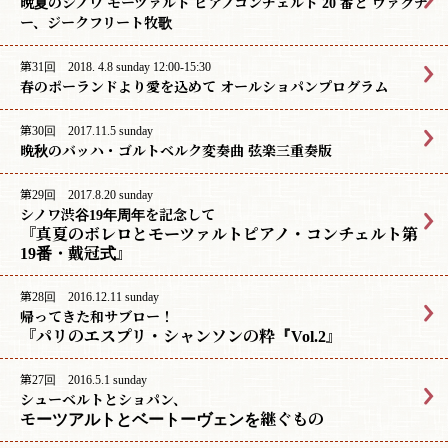
晩夏のシノワ モーツァルト ピアノコンチェルト 20 番と ヴァグナ
ー、ジークフリート牧歌
第31回 2018. 4.8 sunday 12:00-15:30
春のポーランドより愛を込めて オールショパンプログラム
第30回 2017.11.5 sunday
晩秋のバッハ・ゴルトベルク変奏曲 弦楽三重奏版
第29回 2017.8.20 sunday
シノワ渋谷19年周年を記念して
『真夏のボレロとモーツァルトピアノ・コンチェルト第
19番・戴冠式』
第28回 2016.12.11 sunday
帰ってきた和サブロー！
『パリのエスプリ・シャンソンの粋『Vol.2』
第27回 2016.5.1 sunday
シューベルトとショパン、
モーツアルトとベートーヴェンを継ぐもの