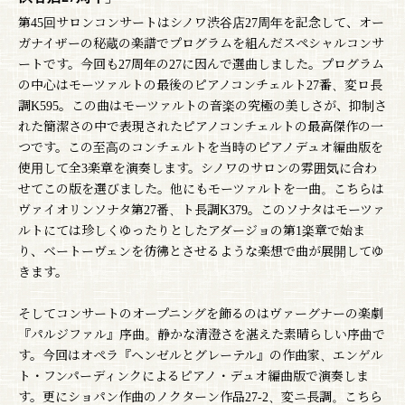
第45回サロンコンサートはシノワ渋谷店27周年を記念して、オー
ガナイザーの秘蔵の楽譜でプログラムを組んだスペシャルコンサ
ートです。今回も27周年の27に因んで選曲しました。プログラム
の中心はモーツァルトの最後のピアノコンチェルト27番、変ロ長
調K595。この曲はモーツァルトの音楽の究極の美しさが、抑制さ
れた簡潔さの中で表現されたピアノコンチェルトの最高傑作の一
つです。この至高のコンチェルトを当時のピアノデュオ編曲版を
使用して全3楽章を演奏します。シノワのサロンの雰囲気に合わ
せてこの版を選びました。他にもモーツァルトを一曲。こちらは
ヴァイオリンソナタ第27番、ト長調K379。このソナタはモーツァ
ルトにては珍しくゆったりとしたアダージョの第1楽章で始ま
り、ベートーヴェンを彷彿とさせるような楽想で曲が展開してゆ
きます。
そしてコンサートのオープニングを飾るのはヴァーグナーの楽劇
『パルジファル』序曲。静かな清澄さを湛えた素晴らしい序曲で
す。今回はオペラ『ヘンゼルとグレーテル』の作曲家、エンゲル
ト・フンパーディンクによるピアノ・デュオ編曲版で演奏しま
す。更にショパン作曲のノクターン作品27-2、変ニ長調。こちら