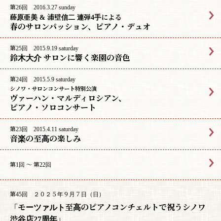
第26回 2016.3.27 sunday
藤原亜美 & 浦壁信二 連弾4手による
春のサロンパッション、ピアノ・デュオ
第25回 2015.9.19 saturday
鈴木大介 サロンに響く楽園の音色
第24回 2015.5.9 saturday
シノワ・サロンコンサート特別公演
ヴァーハン・マルディロシアン、
ピアノ・ソロコンサート
第23回 2015.4.11 saturday
音楽の至高の楽しみ
第1回 〜 第22回
第45回 ２０２５年９月７日（日）
「モーツァルト至高のピアノコンチェルトで祝うシノワ
渋谷店27周年」