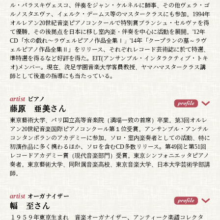
ル・パラスキヴェスコ、伴奏をジャン・ケルネルに師事、その他ヴェラ・ゴ
ルノスタエヴァ、イェルク・デームス等のマスタークラスにも参加。1994年
オルレアン20世紀音楽ピアノコンクールで特別賞ブランシュ・セルヴァを得
て優勝。その後拠点を日本に移し室内楽・伴奏を中心に活動を展開。'12年
CD「水の戯れ～ラヴェルピアノ作品全集Ⅰ」'14年「クープランの墓～ラヴ
ェルピアノ作品全集Ⅱ」をリリース、それぞれレコード芸術誌に於て特選、
準特選を得るなど好評を得た。EIT(アンサンブル・インタラクティブ・トキ
オ)メンバー。現在、洗足学園音楽大学客員教授、ヤマハマスタークラス講
師として後進の指導にも当たっている。
artist
ピアノ
藤原 亜美さん
東京藝術大学、パリ国立高等音楽院（満場一致の首席）卒業。第3回オルレ
アン20世紀音楽国際ピアノコンクール第１位受賞。アンサンブル・アンテル
コンタンポランのアカデミーに参加。ソロ・室内楽奏者としての活動、特に
初演作品に多く携わるほか、ソロを含むCD多数リリース。第49回と第51回
レコードアカデミー賞（現代音楽部門）受賞。東京シンフォニエッタピアノ
奏者。東京藝術大学、同附属音楽高校、東京音楽大学、日本大学芸術学部講
師。
artist
オーガナイザー
幅 至さん
１９５９年東京生まれ 音楽オーガナイザー、アンティーク楽譜コレクタ