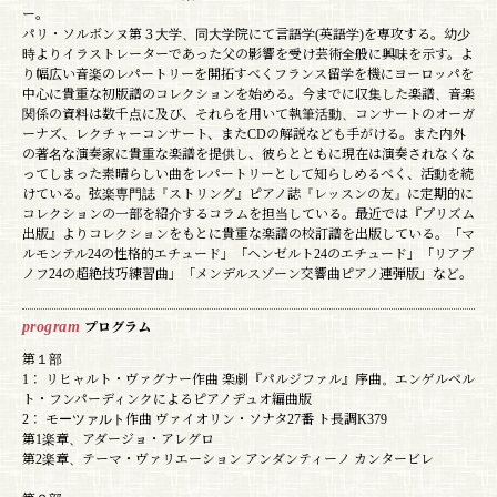
ー。
パリ・ソルボンヌ第３大学、同大学院にて言語学(英語学)を専攻する。幼少
時よりイラストレーターであった父の影響を受け芸術全般に興味を示す。よ
り幅広い音楽のレパートリーを開拓すべくフランス留学を機にヨーロッパを
中心に貴重な初版譜のコレクションを始める。今までに収集した楽譜、音楽
関係の資料は数千点に及び、それらを用いて執筆活動、コンサートのオーガ
ーナズ、レクチャーコンサート、またCDの解説なども手がける。また内外
の著名な演奏家に貴重な楽譜を提供し、彼らとともに現在は演奏されなくな
ってしまった素晴らしい曲をレパートリーとして知らしめるべく、活動を続
けている。弦楽専門誌『ストリング』ピアノ誌『レッスンの友』に定期的に
コレクションの一部を紹介するコラムを担当している。最近では『プリズム
出版』よりコレクションをもとに貴重な楽譜の校訂譜を出版している。「マ
ルモンテル24の性格的エチュード」「ヘンゼルト24のエチュード」「リアプ
ノフ24の超絶技巧練習曲」「メンデルスゾーン交響曲ピアノ連弾版」など。
program
プログラム
第１部
1： リヒャルト・ヴァグナー作曲 楽劇『パルジファル』序曲。エンゲルベル
ト・フンパーディンクによるピアノデュオ編曲版
2： モーツァルト作曲 ヴァイオリン・ソナタ27番 ト長調K379
第1楽章、アダージョ・アレグロ
第2楽章、テーマ・ヴァリエーション アンダンティーノ カンタービレ