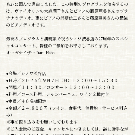
も27に因んで選曲しました。この特別のプログラムを演奏するの
は、ヴァイオリンの大森潤子さんとピアノの藤原亜美さんのプラ
チナのデュオ。更にピアノの浦壁信二さんと藤原亜美さんの最強
のピアノデュオです。
最高のプログラムと演奏家で祝うシノワ渋谷店の27周年のスペシ
ャルコンサート、皆様のご参加をお待ちしております。
オーガナイザー Itaru Haba
●会場／シノワ渋谷店
●日時／２０２５年９月７日（日）１２：００〜１５：３０
●開場／１１：３０／コンサート １２：００〜１３：００
●料理／コース料理、シャンパーニュ、ワイン２種付き
●定員／４０名様限定
●金額／２４,８００円（ワイン、食事代、消費税・サービス料込
み）
※事前振り込みをお願いしております
※ご入金後のご返金、キャンセルにつきましては、誠に勝手なが