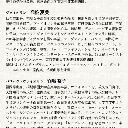
谷拝鈍亭終身楽長。東京芸術大学古楽科非常勤講師。
若松 夏美
ヴァイオリン
仙台市出身。桐朋女子高等学校音楽科を経て、桐朋学園大学音楽学部卒業。
同研究科を修了。ヴァイオリンを故鷲見三郎、江籐俊哉の各氏に師事。卒業
後、オリジナル楽器による演奏を始める。1982年、デン・ハーグ王立音楽院
に留学。バロック・ヴァイオリンをシギスヴァルト・クイケン氏に師事。
1985年演奏家ディプロマを得て卒業。ラ・プティット・バンド、18世紀オー
ケストラなどの古楽器オーケストラのメンバーとして数々のコンサート、レ
コーディングに参加。現在、バッハ・コレギウム・ジャパン、オーケスト
ラ・リベラ・クラシカのコンサート・マスターを務める。18世紀オーケスト
ラ(オランダ)のメンバー。東京芸術大学古楽科非常勤講師。
BISおよびアルテ・デラルコ・レーベルでモーツァルト、ハイドン、ボッケ
リーニのソナタ、室内楽、協奏曲等を録音。
竹嶋 裕子
バロック・ヴァイオリン
福岡県出身。桐朋学園大学音楽学部卒業。ヴァイオリンを、故久保田良作、
天野晴司の各氏に、室内楽を、山根美代子、故数住岸子の各氏に師事。レン
ク国際音楽アカデミーにて、故シャンドール=ヴェーグ氏に師事。全日本学
生音楽コンクール西日本第一位。西日本新人演奏会に出演。大学在学中より
オリジナル楽器の演奏に興味を持ち、「東京バッハ・モーツァルト・オーケ
ストラ」などのメンバーとして演奏活動を始める。「バッハ・コレギウム・
ジャパン」のカンタータ全曲録音プロジェクトや国内外での公演をはじめ、
「オーケストラ・リベラ・クラシカ」「レ・ボレアード」などのピリオド楽