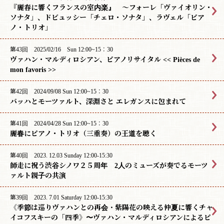
『麗春に響くフランスの室内楽』 〜フォーレ「ヴァイオリン・
ソナタ」、ドビュッシー「チェロ・ソナタ」、ラヴェル「ピア
ノ・トリオ」
第43回 2025/02/16 Sun 12:00~15：30
ヴァハン・マルディロシアン、ピアノリサイタル << Pièces de
mon favoris >>
第42回 2024/09/08 Sun 12:00~15：30
バッハとモーツァルト、深淵さと エレガンスに包まれて
第41回 2024/04/28 Sun 12:00~15：30
麗春にピアノ・トリオ（三重奏）の王道を聴く
第40回 2023. 12.03 Sunday 12:00-15:30
師走に祝う渋谷シノワ２５周年 2人のミューズが奏でるモーツ
ァルト親子の共演
第39回 2023. 7.01 Saturday 12:00-15:30
《季節は巡りヴァハンとの再会・紫陽花の映える仲夏に響くチャ
イコフスキーの「四季》〜ヴァハン・マルディロシアンによるピ