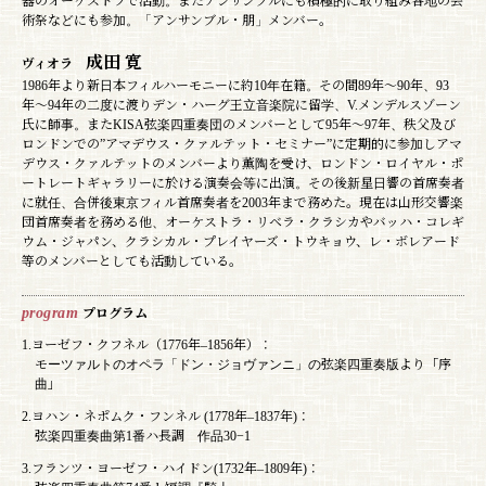
器のオーケストラで活動。またアンサンブルにも積極的に取り組み各地の芸
術祭などにも参加。「アンサンブル・朋」メンバー。
成田 寛
ヴィオラ
1986年より新日本フィルハーモニーに約10年在籍。その間89年〜90年、93
年〜94年の二度に渡りデン・ハーグ王立音楽院に留学、V.メンデルスゾーン
氏に師事。またKISA弦楽四重奏団のメンバーとして95年〜97年、秩父及び
ロンドンでの”アマデウス・クァルテット・セミナー”に定期的に参加しアマ
デウス・クァルテットのメンバーより薫陶を受け、ロンドン・ロイヤル・ポ
ートレートギャラリーに於ける演奏会等に出演。その後新星日響の首席奏者
に就任、合併後東京フィル首席奏者を2003年まで務めた。現在は山形交響楽
団首席奏者を務める他、オーケストラ・リベラ・クラシカやバッハ・コレギ
ウム・ジャパン、クラシカル・プレイヤーズ・トウキョウ、レ・ボレアード
等のメンバーとしても活動している。
program
プログラム
1.ヨーゼフ・クフネル（1776年–1856年）：
モーツァルトのオペラ「ドン・ジョヴァンニ」の弦楽四重奏版より「序
曲」
2.ヨハン・ネポムク・フンネル (1778年–1837年)：
弦楽四重奏曲第1番ハ長調 作品30−1
3.フランツ・ヨーゼフ・ハイドン(1732年–1809年)：