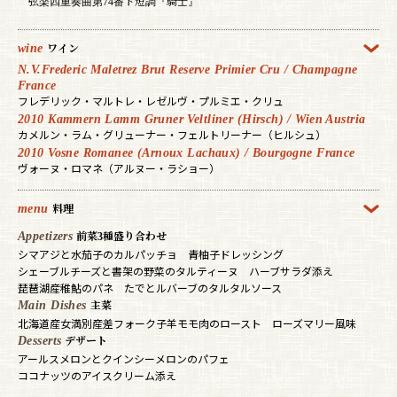
弦楽四重奏曲第74番ト短調『騎士』
wine
ワイン
N.V.Frederic Maletrez Brut Reserve Primier Cru / Champagne
France
フレデリック・マルトレ・レゼルヴ・プルミエ・クリュ
2010 Kammern Lamm Gruner Veltliner (Hirsch) / Wien Austria
カメルン・ラム・グリューナー・フェルトリーナー（ヒルシュ）
2010 Vosne Romanee (Arnoux Lachaux) / Bourgogne France
ヴォーヌ・ロマネ（アルヌー・ラショー）
menu
料理
Appetizers
前菜3種盛り合わせ
シマアジと水茄子のカルパッチョ 青柚子ドレッシング
シェーブルチーズと書架の野菜のタルティーヌ ハーブサラダ添え
琵琶湖産稚鮎のパネ たでとルバーブのタルタルソース
Main Dishes
主菜
北海道産女満別産差フォーク子羊モモ肉のロースト ローズマリー風味
Desserts
デザート
アールスメロンとクインシーメロンのパフェ
ココナッツのアイスクリーム添え