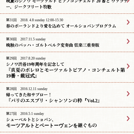
晩夏のシノワ モーツァルト ピアノコンチェルト 20 番と ヴァグナ
ー、ジークフリート牧歌
第31回 2018. 4.8 sunday 12:00-15:30
春のポーランドより愛を込めて オールショパンプログラム
第30回 2017.11.5 sunday
晩秋のバッハ・ゴルトベルク変奏曲 弦楽三重奏版
第29回 2017.8.20 sunday
シノワ渋谷19年周年を記念して
『真夏のボレロとモーツァルトピアノ・コンチェルト第
19番・戴冠式』
第28回 2016.12.11 sunday
帰ってきた和サブロー！
『パリのエスプリ・シャンソンの粋『Vol.2』
第27回 2016.5.1 sunday
シューベルトとショパン、
モーツアルトとベートーヴェンを継ぐもの