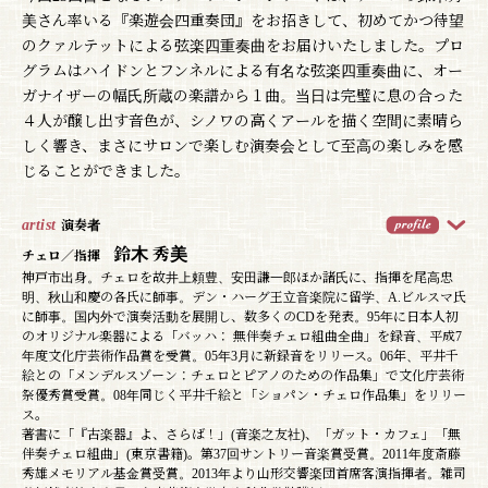
美さん率いる『楽遊会四重奏団』をお招きして、初めてかつ待望
のクァルテットによる弦楽四重奏曲をお届けいたしました。プロ
グラムはハイドンとフンネルによる有名な弦楽四重奏曲に、オー
ガナイザーの幅氏所蔵の楽譜から１曲。当日は完璧に息の合った
４人が醸し出す音色が、シノワの高くアールを描く空間に素晴ら
しく響き、まさにサロンで楽しむ演奏会として至高の楽しみを感
じることができました。
artist
演奏者
鈴木 秀美
チェロ／指揮
神戸市出身。チェロを故井上頼豊、安田謙一郎ほか諸氏に、指揮を尾高忠
明、秋山和慶の各氏に師事。デン・ハーグ王立音楽院に留学、A.ビルスマ氏
に師事。国内外で演奏活動を展開し、数多くのCDを発表。95年に日本人初
のオリジナル楽器による「バッハ： 無伴奏チェロ組曲全曲」を録音、平成7
年度文化庁芸術作品賞を受賞。05年3月に新録音をリリース。06年、平井千
絵との「メンデルスゾーン：チェロとピアノのための作品集」で文化庁芸術
祭優秀賞受賞。08年同じく平井千絵と「ショパン・チェロ作品集」をリリー
ス。
著書に「『古楽器』よ、さらば！」(音楽之友社)、「ガット・カフェ」「無
伴奏チェロ組曲」(東京書籍)。第37回サントリー音楽賞受賞。2011年度斎藤
秀雄メモリアル基金賞受賞。2013年より山形交響楽団首席客演指揮者。雑司