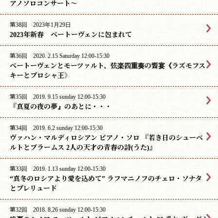
アノソロコンサート〜
第38回 2023年1月29日
2023年新春 ベートーヴェンに包まれて
第36回 2020. 2.15 Saturday 12:00-15:30
ベートーヴェンとモーツァルト、弦楽四重奏の饗宴《ラズモフス
キーとプロシャ王》
第35回 2019. 9.15 sunday 12:00-15:30
『真夏の夜の夢』のあとに・・・
第34回 2019. 6.2 sunday 12:00-15:30
ヴァハン・マルディロシアン ピアノ・ソロ 『若き日のシューベ
ルトとブラームス 2人の天才の青春の詩(うた)』
第33回 2019. 1.13 sunday 12:00-15:30
“真冬のロシアより愛を込めて” ラフマニノフのチェロ・ソナタ
とプレリュード
第32回 2018. 8.26 sunday 12:00-15:30